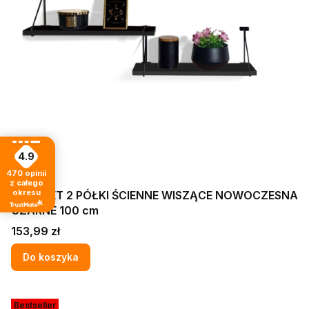
4.9
470
opinii
z całego
okresu
KOMPLET 2 PÓŁKI ŚCIENNE WISZĄCE NOWOCZESNA
CZARNE 100 cm
Cena
153,99 zł
Do koszyka
Bestseller