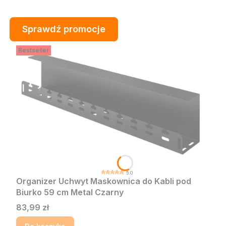
Sprawdź promocje
Bestseller
5.0
Organizer Uchwyt Maskownica do Kabli pod
Biurko 59 cm Metal Czarny
Cena
83,99 zł