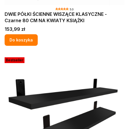
5.0
DWIE PÓŁKI ŚCIENNE WISZĄCE KLASYCZNE -
Czarne 80 CM NA KWIATY KSIĄŻKI
Cena
153,99 zł
Do koszyka
Bestseller