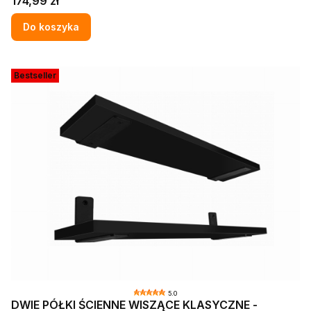
Cena
174,99 zł
Do koszyka
Bestseller
5.0
DWIE PÓŁKI ŚCIENNE WISZĄCE KLASYCZNE -