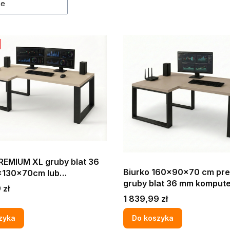
ne
REMIUM XL gruby blat 36
Biurko 160x90x70 cm pr
130x70cm lub
gruby blat 36 mm komputerowe
x70 cm komputerowe
 zł
narożne KASZMIR
we narożne loft KASZMIR
Cena
1 839,99 zł
zyka
Do koszyka