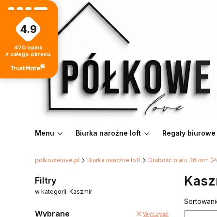
4.9
470
opinii
z całego okresu
Menu
Biurka narożne loft
Regały biurowe
polkowelove.pl
Biurka narożne loft
Grubość blatu 36 mm (P
Kasz
Filtry
w kategorii: Kaszmir
Lista
Sortowani
Wybrane
Wyczyść