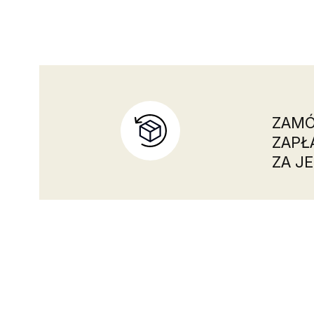
ZAMÓ
ZAPŁ
ZA JE