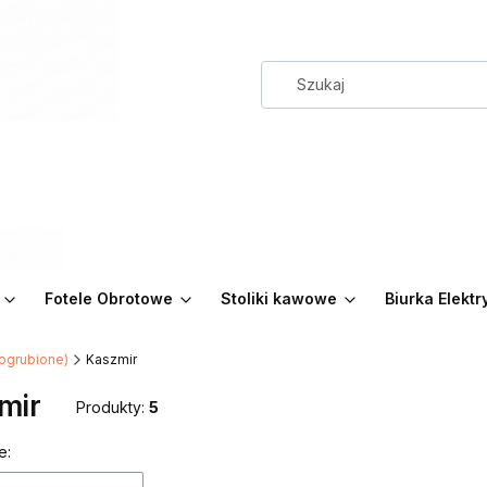
Fotele Obrotowe
Stoliki kawowe
Biurka Elekt
ogrubione)
Kaszmir
mir
Produkty:
5
 produktów
e: