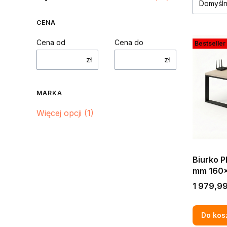
Domyśl
CENA
Cena od
Cena do
Bestseller
zł
zł
MARKA
Marka
Więcej opcji (1)
Biurko P
mm 160x
200x90
Cena
1 979,99
gamingo
Do kos