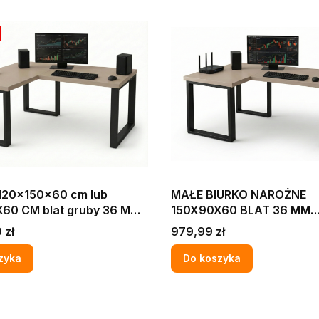
120x150x60 cm lub
MAŁE BIURKO NAROŻNE
60 CM blat gruby 36 MM
150X90X60 BLAT 36 MM
EROWE GAMINGOWE
KOMPUTEROWE GAMING
Cena
 zł
979,99 zł
E KASZMIR
NAROŻNE KASZMIR
zyka
Do koszyka