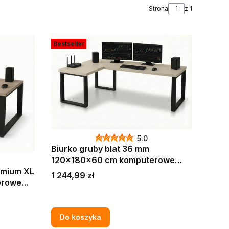
Strona
z 1
Bestseller
5.0
Biurko gruby blat 36 mm
120x180x60 cm komputerowe
gamingowe narożne Kaszmir
emium XL
Cena
1 244,99 zł
Do koszyka