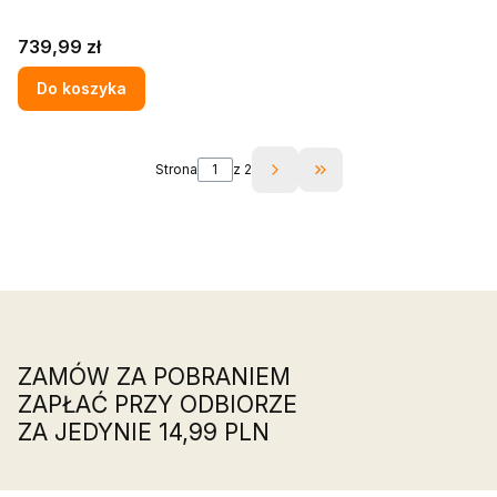
Cena
739,99 zł
Do koszyka
Strona
z 2
Przejdź do ostatniej s
ZAMÓW ZA POBRANIEM
ZAPŁAĆ PRZY ODBIORZE
ZA JEDYNIE 14,99 PLN