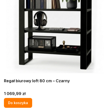
Regał biurowy loft 80 cm – Czarny
Cena
1 069,99 zł
Do koszyka