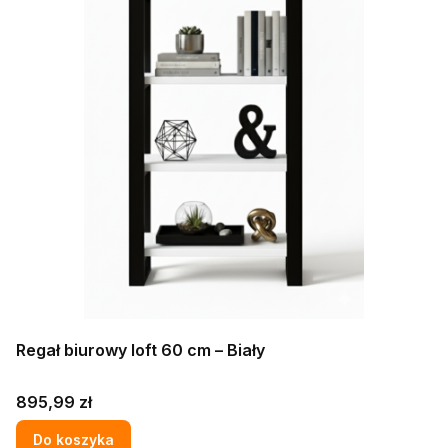
Regał biurowy loft 60 cm – Biały
Cena
895,99 zł
Do koszyka