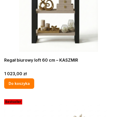
Regał biurowy loft 60 cm – KASZMIR
Cena
1 023,00 zł
Do koszyka
Bestseller