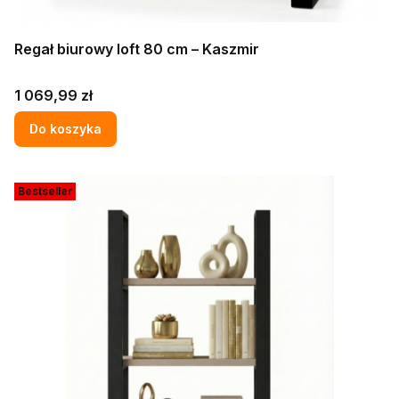
Regał biurowy loft 80 cm – Kaszmir
Cena
1 069,99 zł
Do koszyka
Bestseller