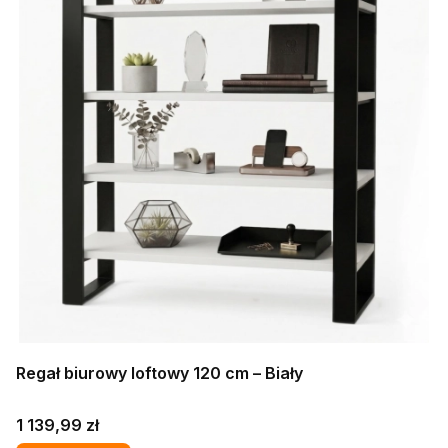
Regał biurowy loftowy 120 cm – Biały
Cena
1 139,99 zł