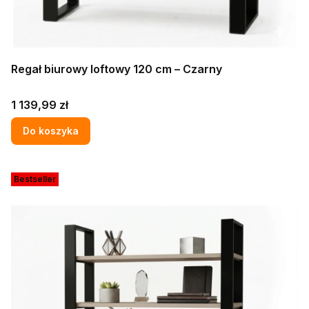
Regał biurowy loftowy 120 cm – Czarny
Cena
1 139,99 zł
Do koszyka
Bestseller