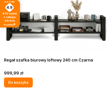
4.9
470
opinii
z całego
okresu
Regał szafka biurowy loftowy 240 cm Czarna
Cena
999,99 zł
Do koszyka