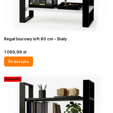
Regał biurowy loft 80 cm – Biały
Cena
1 069,99 zł
Do koszyka
Bestseller