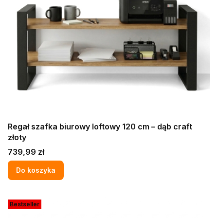
Regał szafka biurowy loftowy 120 cm – dąb craft
złoty
Cena
739,99 zł
Do koszyka
Bestseller