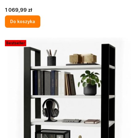
Cena
1 069,99 zł
Do koszyka
Bestseller