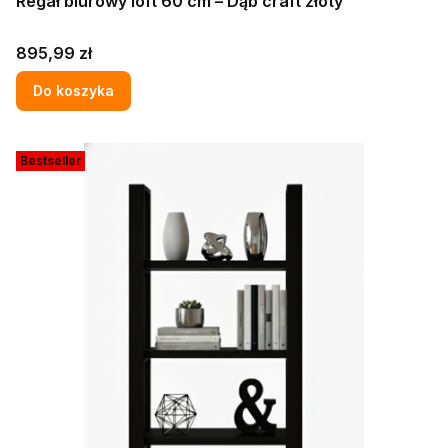
Regał biurowy loft 60 cm – Dąb craft złoty
Cena
895,99 zł
Do koszyka
Bestseller