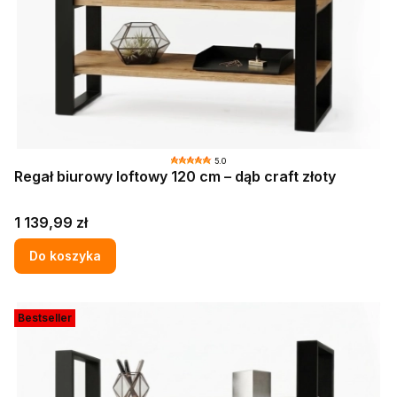
5.0
Regał biurowy loftowy 120 cm – dąb craft złoty
Cena
1 139,99 zł
Do koszyka
Bestseller