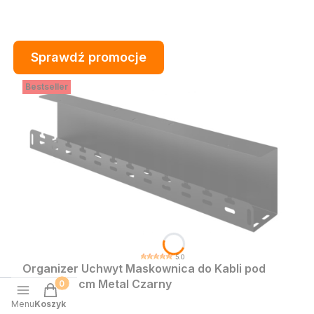
Sprawdź promocje
Bestseller
5.0
Organizer Uchwyt Maskownica do Kabli pod
Biurko 59 cm Metal Czarny
Produkty w koszyku: 0. Zobacz szczegóły
Cena
83,99 zł
Menu
Koszyk