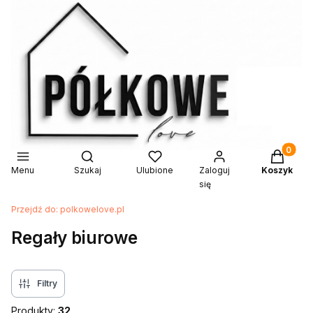
Produkty 
Otwórz wyszukiwarkę
Menu
Szukaj
Ulubione
Zaloguj
Koszyk
się
Przejdź do:
polkowelove.pl
Regały biurowe
Filtry
Produkty:
32