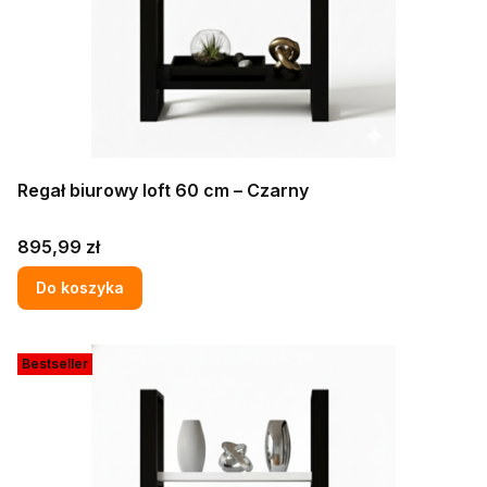
Regał biurowy loft 60 cm – Czarny
Cena
895,99 zł
Do koszyka
Bestseller