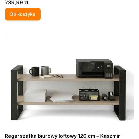
Cena
739,99 zł
Do koszyka
Regał szafka biurowy loftowy 120 cm – Kaszmir