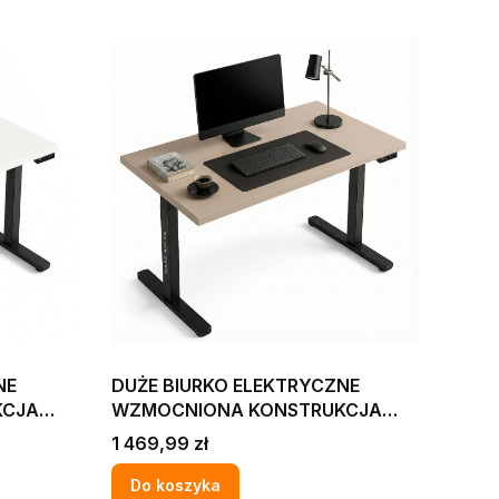
NE
DUŻE BIURKO ELEKTRYCZNE
KCJA
WZMOCNIONA KONSTRUKCJA
ny 36 mm
130X70 cm Blat pogrubiony 36 mm
Cena
1 469,99 zł
 BIURA
KOMPUTEROWE DO FIRMY BIURA
KASZMIR
Do koszyka