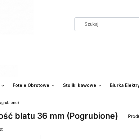
Fotele Obrotowe
Stoliki kawowe
Biurka Elekt
ogrubione)
ość blatu 36 mm (Pogrubione)
Prod
 produktów
e: