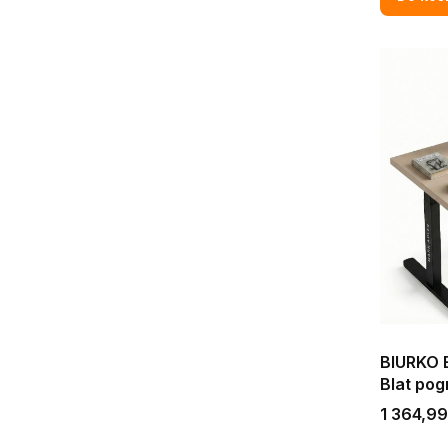
BIURKO 
Blat po
KOMPUT
Cena
1 364,99
KASZMI