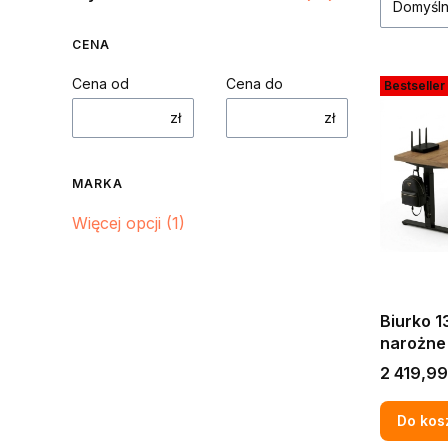
Domyśl
CENA
Cena od
Cena do
Bestseller
zł
zł
MARKA
Marka
Więcej opcji (1)
Biurko 
narożne
KOMPUT
Cena
2 419,99
DĄB CR
LOFT
Do kos