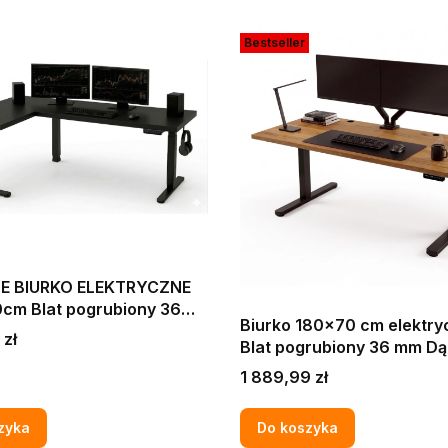
Bestseller
E BIURKO ELEKTRYCZNE
cm Blat pogrubiony 36
Biurko 180x70 cm elektry
PUTEROWE DO FIRMY
 zł
Blat pogrubiony 36 mm Dąb craft
URA CZARNE W STYLU LOFT
złoty loft XL
Cena
1 889,99 zł
zyka
Do koszyka