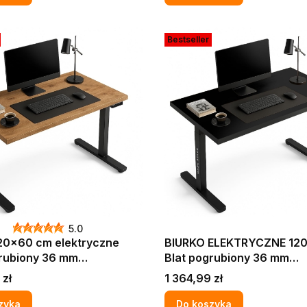
Bestseller
5.0
120x60 cm elektryczne
BIURKO ELEKTRYCZNE 12
grubiony 36 mm
Blat pogrubiony 36 mm
EROWE DO FIRMY BIURA
KOMPUTEROWE DO FIRMY
Cena
 zł
1 364,99 zł
AFT ZŁOTY W STYLU
CZARNE W STYLU LOFT
zyka
Do koszyka