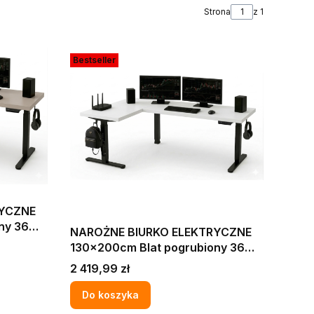
Strona
z 1
Bestseller
RYCZNE
ny 36
NAROŻNE BIURKO ELEKTRYCZNE
IRMY
130x200cm Blat pogrubiony 36
U LOFT
mm KOMPUTEROWE DO FIRMY
Cena
2 419,99 zł
BIURA BIAŁE W STYLU LOFT
Do koszyka