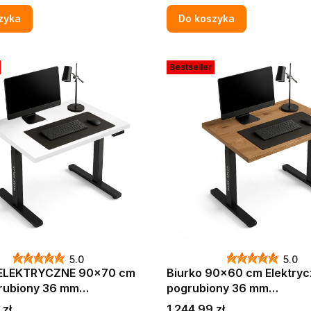
LOFT
zyka
Do koszyka
Bestseller
5.0
5.0
 ELEKTRYCZNE 90x70 cm
Biurko 90x60 cm Elektryc
grubiony 36 mm
pogrubiony 36 mm
EROWE DO FIRMY BIURA
KOMPUTEROWE DO FIRMY
Cena
 zł
1 244,99 zł