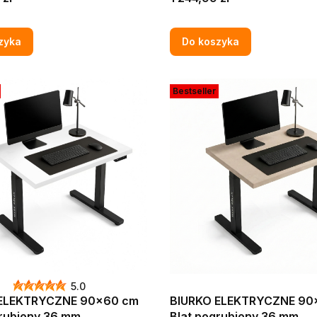
 STYLU LOFT
DĄB CRAFT ZŁOTY W ST
LOFT
zyka
Do koszyka
Bestseller
5.0
 ELEKTRYCZNE 90x60 cm
BIURKO ELEKTRYCZNE 90
grubiony 36 mm
Blat pogrubiony 36 mm