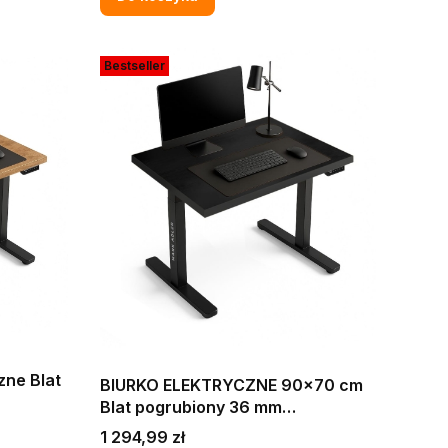
Bestseller
zne Blat
BIURKO ELEKTRYCZNE 90x70 cm
Blat pogrubiony 36 mm
 BIURA
KOMPUTEROWE DO FIRMY BIURA
Cena
1 294,99 zł
YLU