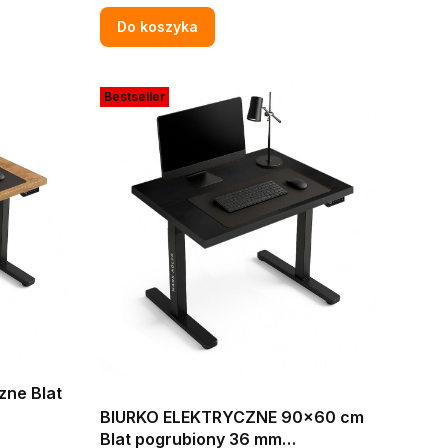
CZARNE W STYLU LOFT
Do koszyka
Bestseller
zne Blat
BIURKO ELEKTRYCZNE 90x60 cm
 BIURA
Blat pogrubiony 36 mm