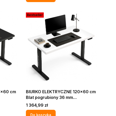
Bestseller
0x60 cm
BIURKO ELEKTRYCZNE 120x60 cm
Blat pogrubiony 36 mm
 BIURA
KOMPUTEROWE DO FIRMY BIURA
Cena
1 364,99 zł
BIAŁE W STYLU LOFT
Do koszyka