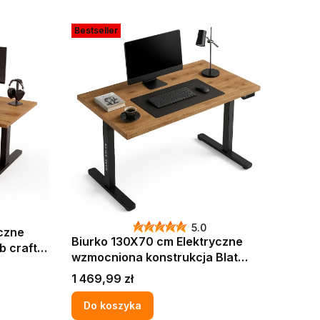
Bestseller
5.0
czne
Biurko 130X70 cm Elektryczne
wzmocniona konstrukcja Blat
pogrubiony 36 mm komputerowe
Cena
1 469,99 zł
do firmy biura
Do koszyka