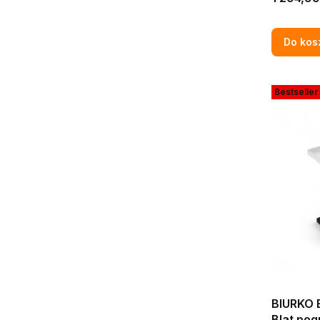
BIAŁE W
Do kos
Bestseller
BIURKO
Blat po