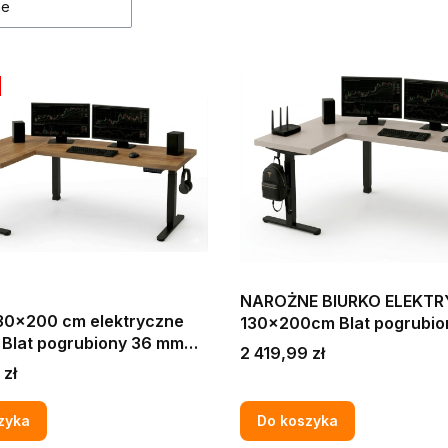
ne
NAROŻNE BIURKO ELEKT
130x200 cm elektryczne
130x200cm Blat pogrubio
 Blat pogrubiony 36 mm
mm KOMPUTEROWE DO F
Cena
2 419,99 zł
EROWE DO FIRMY BIURA
BIURA KASZMIR W STYL
 zł
AFT ZŁOTY W STYLU
zyka
Do koszyka