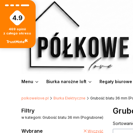
4.9
469
opinii
z całego okresu
Menu
Biurka narożne loft
Regały biurowe
polkowelove.pl
Biurka Elektryczne
Grubość blatu 36 mm (P
Grub
Filtry
w kategorii: Grubość blatu 36 mm (Pogrubione)
Lista
Sortowani
Wybrane
Wyczyść