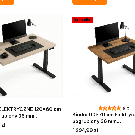
Bestseller
5.0
ELEKTRYCZNE 120x60 cm
Biurko 90x70 cm Elektryc
grubiony 36 mm
pogrubiony 36 mm
EROWE DO FIRMY BIURA
 zł
KOMPUTEROWE DO FIRMY
R
Cena
1 294,99 zł
DĄB CRAFT ZŁOTY W ST