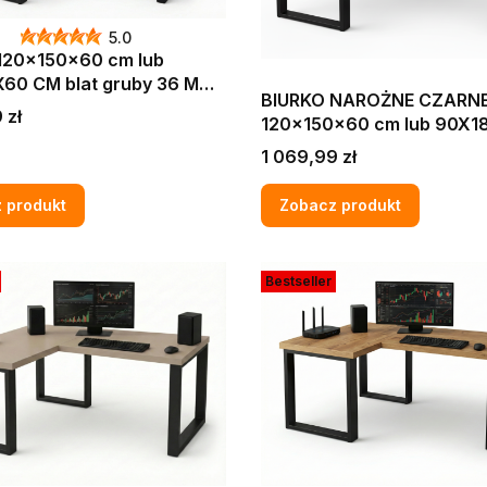
5.0
120x150x60 cm lub
60 CM blat gruby 36 MM
BIURKO NAROŻNE CZARN
EROWE GAMINGOWE
 zł
120x150x60 cm lub 90X1
E DĄB CRAFT ZŁOTY
CM blat gruby 36 MM
Cena
AX
1 069,99 zł
KOMPUTEROWE GAMING
LOFT MAX
 produkt
Zobacz produkt
Bestseller