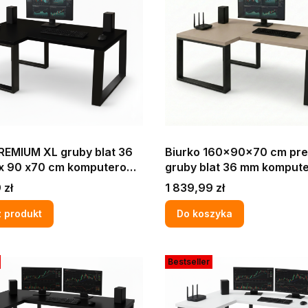
REMIUM XL gruby blat 36
Biurko 160x90x70 cm pr
x 90 x70 cm komputerowe
gruby blat 36 mm komputerowe
we narożne LOFT MAX
narożne KASZMIR
Cena
 zł
1 839,99 zł
 produkt
Do koszyka
Bestseller