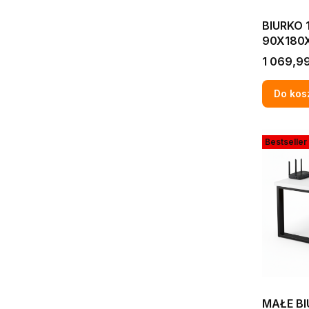
BIURKO 
90X180X
KOMPUT
Cena
1 069,99
NAROŻN
Do kos
Bestseller
MAŁE BI