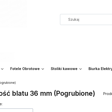
Fotele Obrotowe
Stoliki kawowe
Biurka Elekt
ogrubione)
ość blatu 36 mm (Pogrubione)
Prod
 produktów
e: