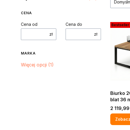
Domyśl
CENA
Cena od
Cena do
Bestseller
zł
zł
MARKA
Marka
Więcej opcji (1)
Biurko 
blat 36 mm kompu
gamingo
Cena
2 119,99 
zło
Zobacz