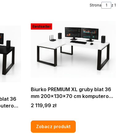
Strona
z 1
Bestseller
Biurko PREMIUM XL gruby blat 36
mm 200x130x70 cm komputerowe
blat 36
gamingowe narożne LOFT MAX
Cena
2 119,99 zł
PRO
Zobacz produkt