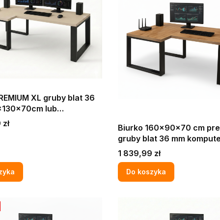
REMIUM XL gruby blat 36
130x70cm lub
x70 cm komputerowe
 zł
Biurko 160x90x70 cm pr
we narożne loft KASZMIR
gruby blat 36 mm komput
narożne Dąb craft złoty G
Cena
1 839,99 zł
nogi LOFT MAX PRO
zyka
Do koszyka