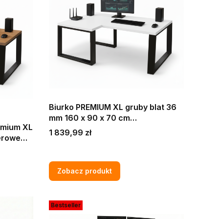
Biurko PREMIUM XL gruby blat 36
mm 160 x 90 x 70 cm
emium XL
komputerowe gamingowe narożne
Cena
1 839,99 zł
erowe
Białe Grube nogi LOFT MAX PRO
rube
Zobacz produkt
Bestseller