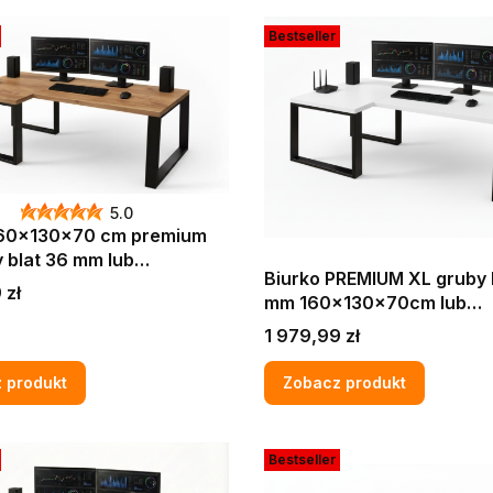
Bestseller
5.0
160x130x70 cm premium
 blat 36 mm lub
Biurko PREMIUM XL gruby 
x70 cm komputerowe
 zł
mm 160x130x70cm lub
e narożne loft Dąb craft
200x90x70 cm kompute
ty LOFT MAX PRO
Cena
1 979,99 zł
gamingowe narożne Białe LOFT
MAX PRO
 produkt
Zobacz produkt
Bestseller