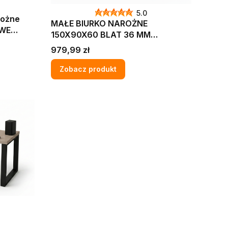
5.0
rożne
MAŁE BIURKO NAROŻNE
OWE
150X90X60 BLAT 36 MM
ĄB
KOMPUTEROWE GAMINGOWE
Cena
979,99 zł
NAROŻNE LOFT MAX
Zobacz produkt