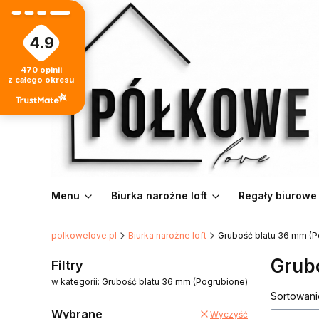
4.9
470
opinii
z całego okresu
Menu
Biurka narożne loft
Regały biurowe
polkowelove.pl
Biurka narożne loft
Grubość blatu 36 mm (P
Grub
Filtry
w kategorii: Grubość blatu 36 mm (Pogrubione)
Lista
Sortowani
Wybrane
Wyczyść