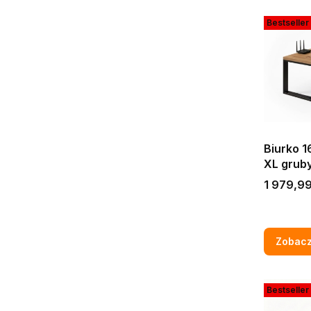
Bestseller
Biurko 
XL gruby
200x90
Cena
1 979,99
gamingow
zło
Zobacz
Bestseller