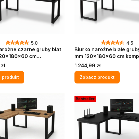
5.0
4.5
arożne czarne gruby blat
Biurko narożne białe gruby
mm 120x180x60 cm komputerowe
rowe gamingowe LOFT
gamingowe LOFT MAX
Cena
 zł
1 244,99 zł
 produkt
Zobacz produkt
Bestseller