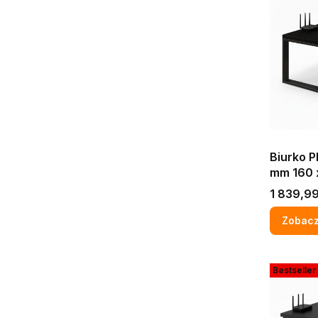
Biurko P
mm 160 
gamingo
Cena
1 839,99
PRO
Zobacz
Bestseller