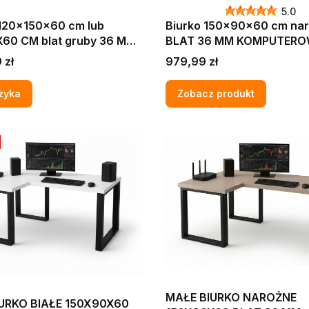
5.0
120x150x60 cm lub
Biurko 150x90x60 cm na
60 CM blat gruby 36 MM
BLAT 36 MM KOMPUTER
EROWE GAMINGOWE
GAMINGOWE NAROŻNE D
Cena
 zł
979,99 zł
E KASZMIR
CRAFT ZŁOTY LOFT MAX
zyka
Zobacz produkt
MAŁE BIURKO NAROŻNE
URKO BIAŁE 150X90X60