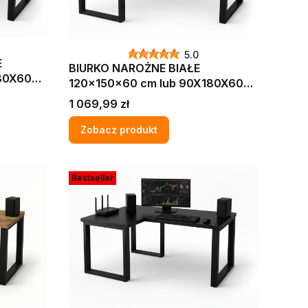
5.0
E
BIURKO NAROŻNE BIAŁE
80X60
120x150x60 cm lub 90X180X60
CM blat gruby 36 MM
Cena
1 069,99 zł
OWE
KOMPUTEROWE GAMINGOWE
LOFT MAX
Zobacz produkt
Bestseller