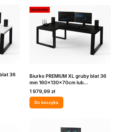
Bestseller
blat 36
Biurko PREMIUM XL gruby blat 36
mm 160x130x70cm lub
rowe
200x90x70 cm komputerowe
Cena
1 979,99 zł
gamingowe narożne LOFT MAX
PRO
Do koszyka