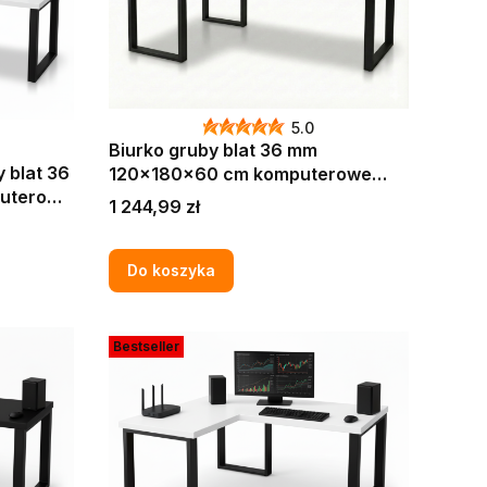
5.0
Biurko gruby blat 36 mm
 blat 36
120x180x60 cm komputerowe
gamingowe narożne Kaszmir
Cena
1 244,99 zł
Do koszyka
Bestseller