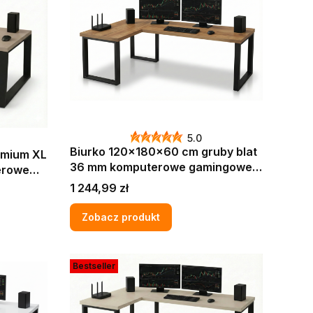
5.0
Biurko 120x180x60 cm gruby blat
emium XL
36 mm komputerowe gamingowe
narożne loft Dąb craft złoty LOFT
Cena
1 244,99 zł
MAX
Zobacz produkt
Bestseller