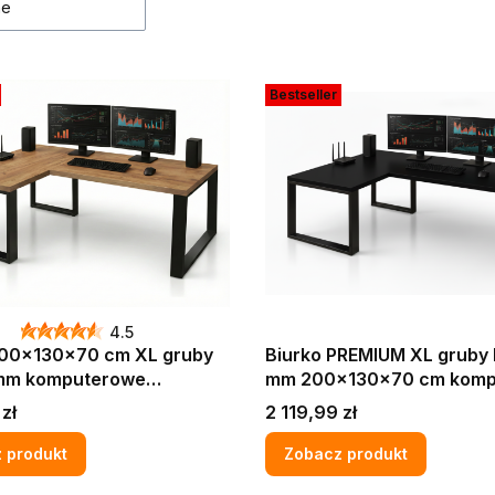
ne
Bestseller
4.5
200x130x70 cm XL gruby
Biurko PREMIUM XL gruby 
terowe
mm 200x130x70 cm komputerowe
we narożne Dąb craft
gamingowe narożne LOFT MAX
Cena
zł
2 119,99 zł
ty LOFT MAX PRO
PRO
 produkt
Zobacz produkt