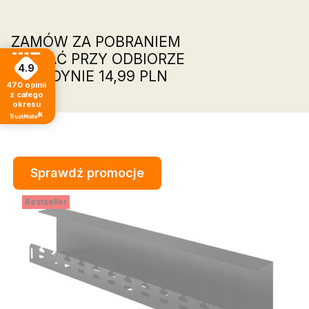
ZAMÓW ZA POBRANIEM
ZAPŁAĆ PRZY ODBIORZE
4.9
ZA JEDYNIE 14,99 PLN
470
opinii
z całego
okresu
Sprawdź promocje
Bestseller