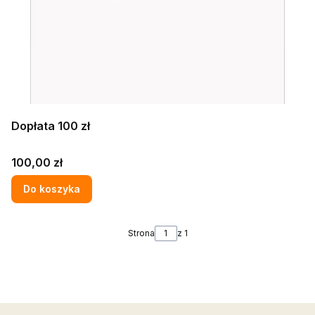
Dopłata 100 zł
Cena
100,00 zł
Do koszyka
Strona
z 1