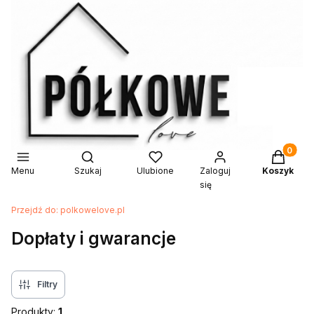
Produkty 
Otwórz wyszukiwarkę
Menu
Szukaj
Ulubione
Zaloguj
Koszyk
się
Przejdź do:
polkowelove.pl
Dopłaty i gwarancje
Filtry
Produkty:
1