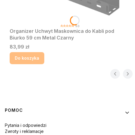
5.0
Organizer Uchwyt Maskownica do Kabli pod
Biurko 59 cm Metal Czarny
Cena
83,99 zł
Do koszyka
Linki w stopce
POMOC
Pytania i odpowiedzi
Zwroty i reklamacje