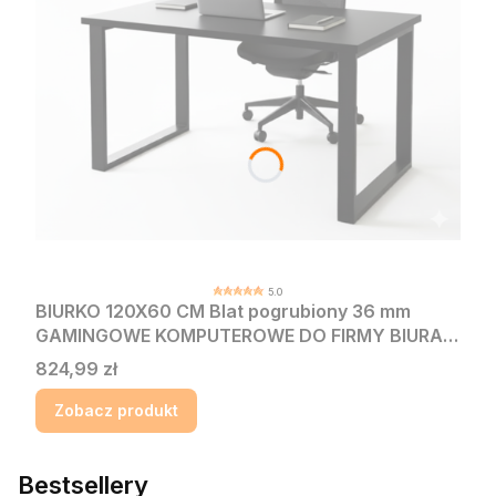
5.0
BIURKO 120X60 CM Blat pogrubiony 36 mm
GAMINGOWE KOMPUTEROWE DO FIRMY BIURA
CZARNE NOWOCZESNE
Cena
824,99 zł
Zobacz produkt
Bestsellery