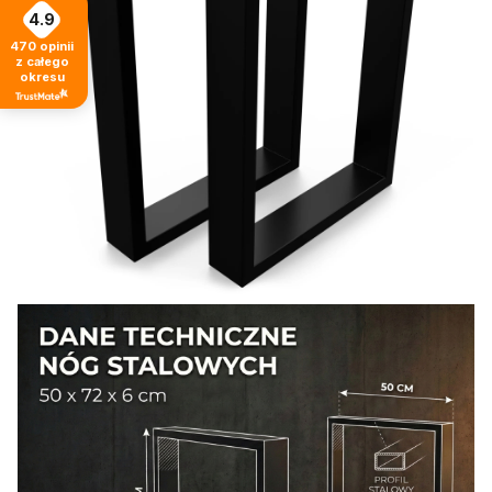
4.9
470
opinii
z całego
okresu