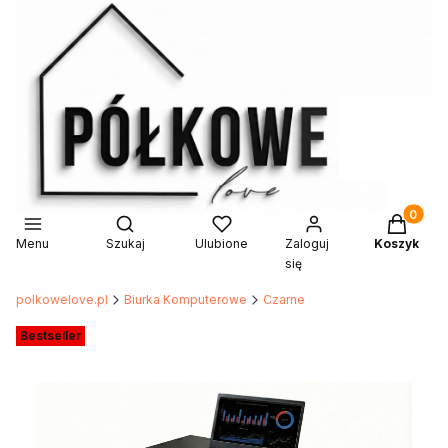
Produkty 
Otwórz wyszukiwarkę
Menu
Szukaj
Ulubione
Zaloguj
Koszyk
się
polkowelove.pl
Biurka Komputerowe
Czarne
Etykiety
Bestseller