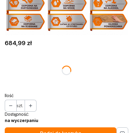
Cena
684,99 zł
Wybierz wariant produktu:
Poszczególne warianty mogą różnić się ceną
Dodatkowa blenda maskownica
(+149,99 zł)
Opcjonalne
Ilość
szt.
Dostępność:
na wyczerpaniu