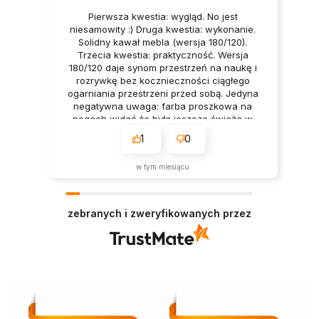
Pierwsza kwestia: wygląd. No jest
niesamowity :) Druga kwestia: wykonanie.
Solidny kawał mebla (wersja 180/120).
Trzecia kwestia: praktyczność. Wersja
180/120 daje synom przestrzeń na naukę i
rozrywkę bez kocznieczności ciągłego
ogarniania przestrzeni przed sobą. Jedyna
negatywna uwaga: farba proszkowa na
nogach widać że była jeszcze świeża w
momencie otwierałem paczkę i lekko się
1
0
posypała.
w tym miesiącu
zebranych i zweryfikowanych przez