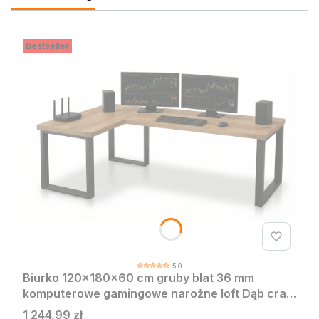
Bestseller
5.0
Biurko 120x180x60 cm gruby blat 36 mm
komputerowe gamingowe narożne loft Dąb craft
złoty LOFT MAX
Cena
1 244,99 zł