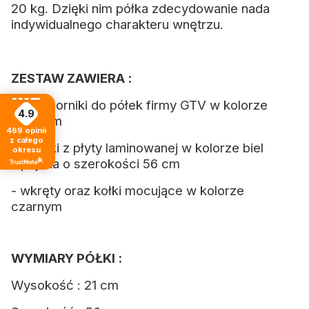
20 kg. Dzięki nim półka zdecydowanie nada
indywidualnego charakteru wnętrzu.
ZESTAW ZAWIERA :
- 2 wsporniki do półek firmy GTV w kolorze
4.9
czarnym
469
opinii
z całego
- 2 półki z płyty laminowanej w kolorze biel
okresu
alpejska o szerokości 56 cm
- wkręty oraz kołki mocujące w kolorze
czarnym
WYMIARY PÓŁKI :
Wysokość : 21 cm