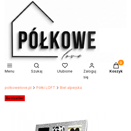
Produkty 
Otwórz wyszukiwarkę
Menu
Szukaj
Ulubione
Zaloguj
Koszyk
się
polkowelove.pl
Półki LOFT
Biel alpejska
Etykiety
Bestseller